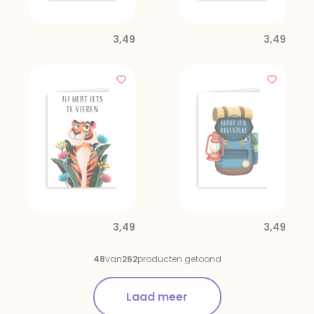
3,49
3,49
3,49
3,49
48
van
262
producten getoond
Laad meer