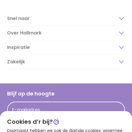
Snel naar
Over Hallmark
Inspiratie
Over ons
Duurzaamheid
Zakelijk
Magazine
Vacatures
Inspiratieteksten
Inloggen retailer
Werken bij Hallmark
Cadeau inspiratie
Hallmark Kaartclub
Blijf op de hoogte
Kaartinspiratie
Acties
E-mailadres
Persberichten
Cookies d’r bij?
Hallmark en Kinderpostzegels
Aanmelden
Daarnaast hebben we ook de digitale cookies, waarmee