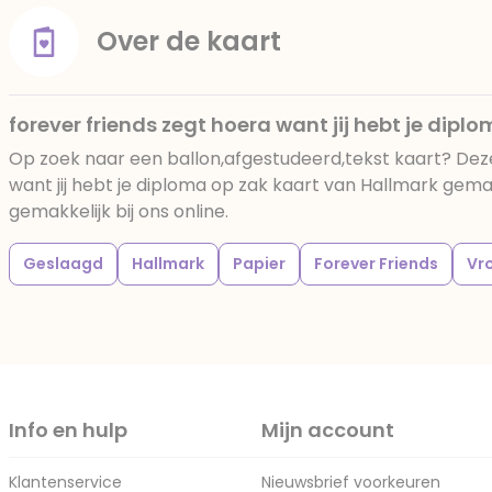
Over de kaart
forever friends zegt hoera want jij hebt je dipl
Op zoek naar een ballon,afgestudeerd,tekst kaart? Dez
want jij hebt je diploma op zak kaart van Hallmark gema
gemakkelijk bij ons online.
Geslaagd
Hallmark
Papier
Forever Friends
Vr
Info en hulp
Mijn account
Klantenservice
Nieuwsbrief voorkeuren