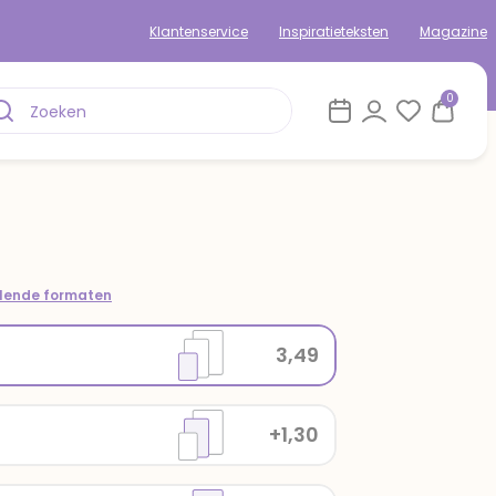
Klantenservice
Inspiratieteksten
Magazine
0
llende formaten
3,49
+1,30