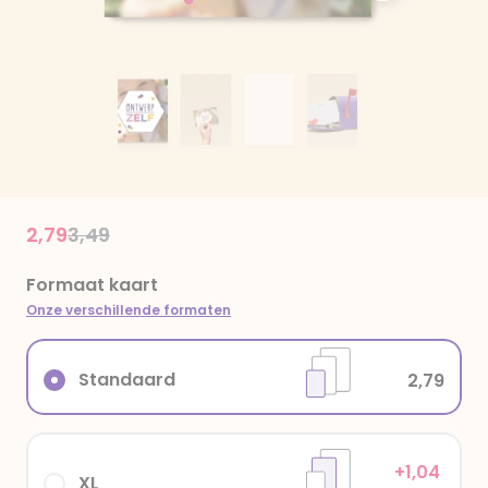
Price reduced from
to
2,79
3,49
Formaat kaart
Onze verschillende formaten
Standaard
2,79
+1,04
XL