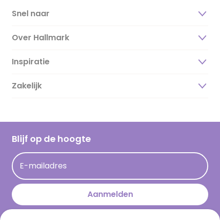
Snel naar
Over Hallmark
Inspiratie
Over ons
Duurzaamheid
Zakelijk
Magazine
Vacatures
Inspiratieteksten
Inloggen retailer
Werken bij Hallmark
Cadeau inspiratie
Hallmark Kaartclub
Blijf op de hoogte
Kaartinspiratie
Acties
E-mailadres
Persberichten
Hallmark en Kinderpostzegels
Aanmelden