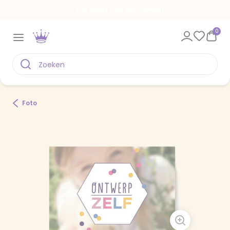
Een kaart voor elk moment
0
Foto