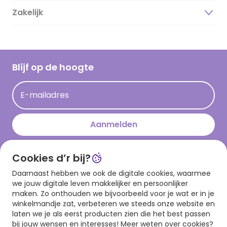
Duurzaamheid
Zakelijk
Magazine
Vacatures
Inspiratieteksten
Inloggen retailer
Werken bij Hallmark
Cadeau inspiratie
Hallmark Kaartclub
Blijf op de hoogte
Kaartinspiratie
Acties
E-mailadres
Persberichten
Hallmark en Kinderpostzegels
Aanmelden
Cookies d’r bij?
Download onze app
Daarnaast hebben we ook de digitale cookies, waarmee
we jouw digitale leven makkelijker en persoonlijker
maken. Zo onthouden we bijvoorbeeld voor je wat er in je
winkelmandje zat, verbeteren we steeds onze website en
laten we je als eerst producten zien die het best passen
bij jouw wensen en interesses! Meer weten over cookies?