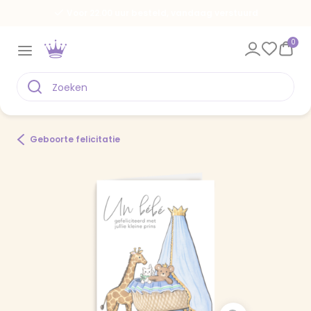
Voor 22.00 uur besteld, vandaag verstuurd
0
Geboorte felicitatie