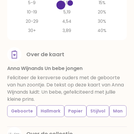
5-9
5,52
15%
10-19
5,19
20%
20-29
4,54
30%
30+
3,89
40%
Over de kaart
Anna Wijnands Un bebe jongen
Feliciteer de kersverse ouders met de geboorte
van hun zoontje. De tekst op deze kaart van Anna
Wijnands luidt: Un bebe, gefeliciteerd met jullie
kleine prins.
Geboorte
Hallmark
Papier
Stijlvol
Man
Over de collectie