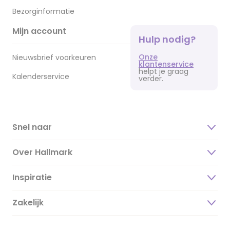
Bezorginformatie
Mijn account
Hulp nodig?
Onze
Nieuwsbrief voorkeuren
klantenservice
helpt je graag
Kalenderservice
verder.
Snel naar
Over Hallmark
Inspiratie
Over ons
Duurzaamheid
Zakelijk
Magazine
Vacatures
Inspiratieteksten
Inloggen retailer