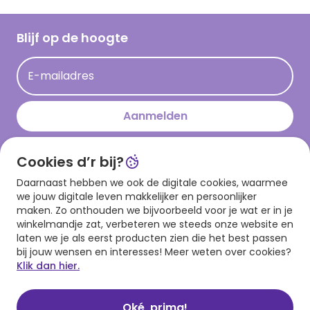
Werken bij Hallmark
Cadeau inspiratie
Hallmark Kaartclub
Blijf op de hoogte
Kaartinspiratie
Acties
E-mailadres
Persberichten
Hallmark en Kinderpostzegels
Aanmelden
Cookies d’r bij?
Download onze app
Daarnaast hebben we ook de digitale cookies, waarmee
we jouw digitale leven makkelijker en persoonlijker
maken. Zo onthouden we bijvoorbeeld voor je wat er in je
winkelmandje zat, verbeteren we steeds onze website en
laten we je als eerst producten zien die het best passen
bij jouw wensen en interesses! Meer weten over cookies?
Klik dan hier.
Algemene voorwaarden
Privacy statement
Cookies
© 1999 - 2025 Hallmark
Oké, prima!