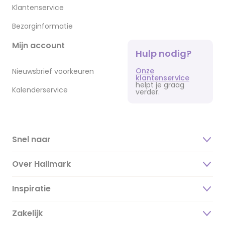
Klantenservice
Bezorginformatie
Mijn account
Hulp nodig?
Onze
Nieuwsbrief voorkeuren
klantenservice
helpt je graag
Kalenderservice
verder.
Snel naar
Over Hallmark
Inspiratie
Over ons
Duurzaamheid
Zakelijk
Magazine