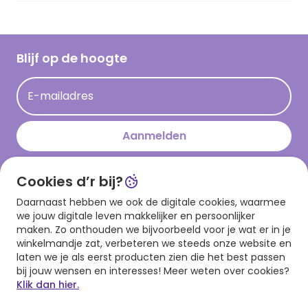
Vacatures
Inspiratieteksten
Inloggen retailer
Werken bij Hallmark
Cadeau inspiratie
Hallmark Kaartclub
Blijf op de hoogte
Kaartinspiratie
Acties
E-mailadres
Persberichten
Hallmark en Kinderpostzegels
Aanmelden
Cookies d’r bij?
Download onze app
Daarnaast hebben we ook de digitale cookies, waarmee
we jouw digitale leven makkelijker en persoonlijker
maken. Zo onthouden we bijvoorbeeld voor je wat er in je
winkelmandje zat, verbeteren we steeds onze website en
laten we je als eerst producten zien die het best passen
bij jouw wensen en interesses! Meer weten over cookies?
Klik dan hier.
Algemene voorwaarden
Privacy statement
Cookies