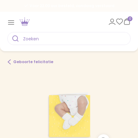
Voor 22.00 uur besteld, vandaag verstuurd
0
Geboorte felicitatie