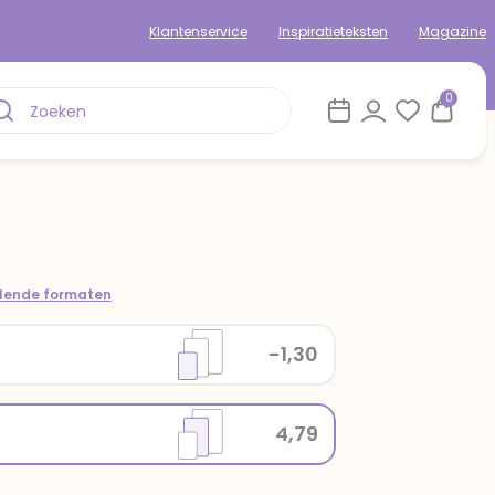
Klantenservice
Inspiratieteksten
Magazine
0
llende formaten
-1,30
4,79