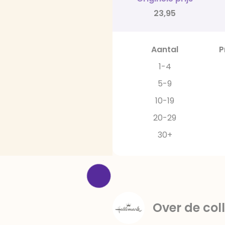
23,95
Aantal
P
1-4
5-9
10-19
20-29
30+
Over de coll