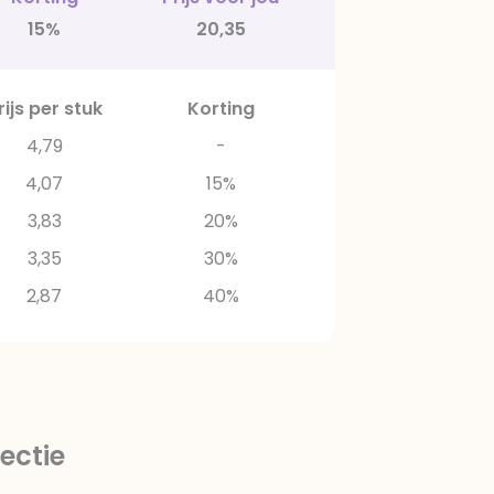
15%
20,35
rijs per stuk
Korting
4,79
-
4,07
15%
3,83
20%
3,35
30%
2,87
40%
ectie