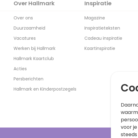
Over Hallmark
Inspiratie
Over ons
Magazine
Duurzaamheid
Inspiratieteksten
Vacatures
Cadeau inspiratie
Werken bij Hallmark
Kaartinspiratie
Hallmark Kaartclub
Acties
Persberichten
Coo
Hallmark en Kinderpostzegels
Daarna
waarme
persoo
voor je
steeds