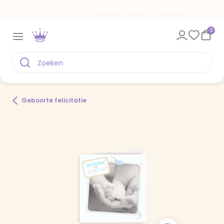
Voor 22.00 uur besteld, vandaag verstuurd
0
Geboorte felicitatie