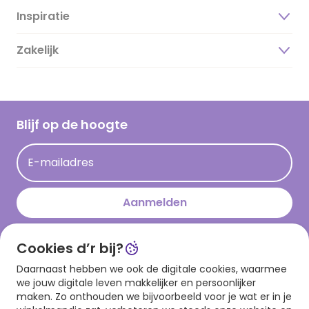
Inspiratie
Over ons
Duurzaamheid
Zakelijk
Magazine
Vacatures
Inspiratieteksten
Inloggen retailer
Werken bij Hallmark
Cadeau inspiratie
Hallmark Kaartclub
Blijf op de hoogte
Kaartinspiratie
Acties
E-mailadres
Persberichten
Hallmark en Kinderpostzegels
Aanmelden
Cookies d’r bij?
Download onze app
Daarnaast hebben we ook de digitale cookies, waarmee
we jouw digitale leven makkelijker en persoonlijker
maken. Zo onthouden we bijvoorbeeld voor je wat er in je