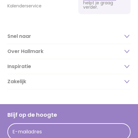
helpt je graag
Kalenderservice
verder.
Snel naar
Over Hallmark
Inspiratie
Over ons
Duurzaamheid
Zakelijk
Magazine
Vacatures
Inspiratieteksten
Inloggen retailer
Werken bij Hallmark
Cadeau inspiratie
Hallmark Kaartclub
Blijf op de hoogte
Kaartinspiratie
Acties
E-mailadres
Persberichten