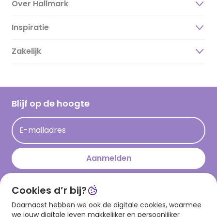
Over Hallmark
Inspiratie
Over ons
Duurzaamheid
Zakelijk
Magazine
Vacatures
Inspiratieteksten
Inloggen retailer
Werken bij Hallmark
Cadeau inspiratie
Hallmark Kaartclub
Blijf op de hoogte
Kaartinspiratie
Acties
E-mailadres
Persberichten
Hallmark en Kinderpostzegels
Aanmelden
Cookies d’r bij?
Download onze app
Daarnaast hebben we ook de digitale cookies, waarmee
we jouw digitale leven makkelijker en persoonlijker