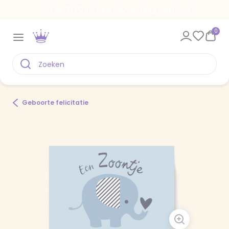
Voor 22.00 uur besteld, vandaag verstuurd
0
Geboorte felicitatie