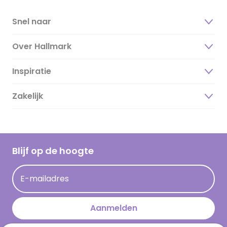
Snel naar
Over Hallmark
Inspiratie
Over ons
Duurzaamheid
Zakelijk
Magazine
Vacatures
Inspiratieteksten
Inloggen retailer
Werken bij Hallmark
Cadeau inspiratie
Hallmark Kaartclub
Blijf op de hoogte
Kaartinspiratie
Acties
E-mailadres
Persberichten
Hallmark en Kinderpostzegels
Aanmelden