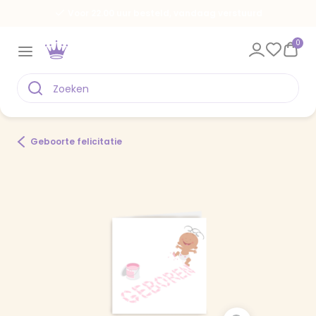
Voor 22.00 uur besteld, vandaag verstuurd
0
Geboorte felicitatie