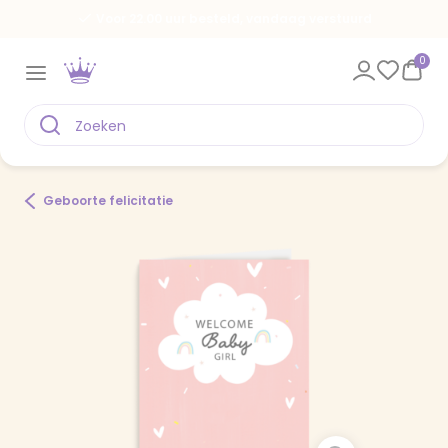
Voor 22.00 uur besteld, vandaag verstuurd
0
Geboorte felicitatie