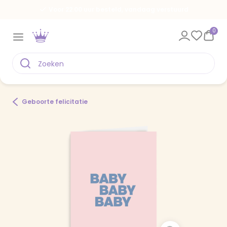
Voor 22.00 uur besteld, vandaag verstuurd
0
Geboorte felicitatie