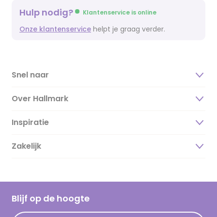
Hulp nodig?
Klantenservice is online
Onze klantenservice
helpt je graag verder.
Snel naar
Over Hallmark
Inspiratie
Over ons
Duurzaamheid
Zakelijk
Magazine
Vacatures
Inspiratieteksten
Inloggen retailer
Werken bij Hallmark
Cadeau inspiratie
Hallmark Kaartclub
Blijf op de hoogte
Kaartinspiratie
Acties