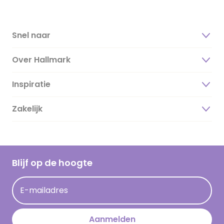
Snel naar
Over Hallmark
Inspiratie
Over ons
Duurzaamheid
Zakelijk
Magazine
Vacatures
Inspiratieteksten
Inloggen retailer
Werken bij Hallmark
Cadeau inspiratie
Hallmark Kaartclub
Blijf op de hoogte
Kaartinspiratie
Acties
E-mailadres
Persberichten
Hallmark en Kinderpostzegels
Aanmelden