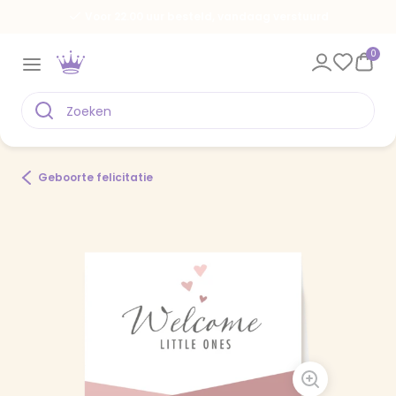
Voor 22.00 uur besteld, vandaag verstuurd
0
Geboorte felicitatie