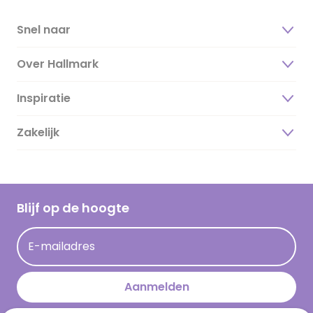
Snel naar
Over Hallmark
Inspiratie
Over ons
Duurzaamheid
Zakelijk
Magazine
Vacatures
Inspiratieteksten
Inloggen retailer
Werken bij Hallmark
Cadeau inspiratie
Hallmark Kaartclub
Blijf op de hoogte
Kaartinspiratie
Acties
E-mailadres
Persberichten
Hallmark en Kinderpostzegels
Aanmelden