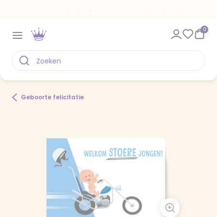
Voor 22.00 uur besteld, vandaag verstuurd
0
Geboorte felicitatie