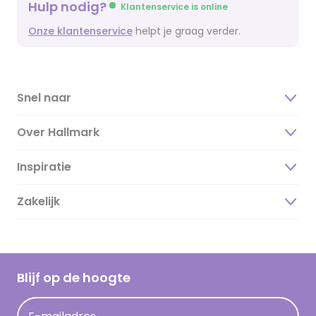
Hulp nodig?
Klantenservice is online
Onze klantenservice
helpt je graag verder.
Snel naar
Over Hallmark
Inspiratie
Over ons
Duurzaamheid
Zakelijk
Magazine
Vacatures
Inspiratieteksten
Inloggen retailer
Werken bij Hallmark
Cadeau inspiratie
Hallmark Kaartclub
Blijf op de hoogte
Kaartinspiratie
Acties