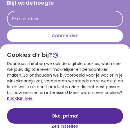
Hallmark Kaartclub
Blijf op de hoogte
Kaartinspiratie
Acties
E-mailadres
Persberichten
Hallmark en Kinderpostzegels
Aanmelden
Cookies d’r bij?
Download onze app
Daarnaast hebben we ook de digitale cookies, waarmee
we jouw digitale leven makkelijker en persoonlijker
maken. Zo onthouden we bijvoorbeeld voor je wat er in je
winkelmandje zat, verbeteren we steeds onze website en
laten we je als eerst producten zien die het best passen
bij jouw wensen en interesses! Meer weten over cookies?
Klik dan hier.
Algemene voorwaarden
Privacy statement
Cookies
© 1999 - 2025 Hallmark
Oké, prima!
Zelf instellen