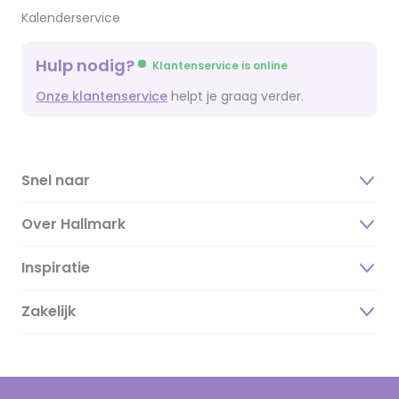
Kalenderservice
Hulp nodig?
Klantenservice is online
Onze klantenservice
helpt je graag verder.
Snel naar
Over Hallmark
Inspiratie
Over ons
Duurzaamheid
Zakelijk
Magazine
Vacatures
Inspiratieteksten
Inloggen retailer
Werken bij Hallmark
Cadeau inspiratie