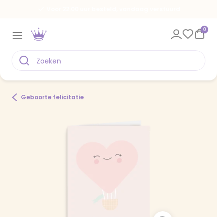
Voor 22.00 uur besteld, vandaag verstuurd
0
Geboorte felicitatie