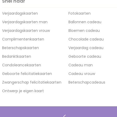
Snel naar
Verjaardagskaarten
Fotokaarten
Verjaardagskaarten man
Ballonnen cadeau
Verjaardagskaarten vrouw
Bloemen cadeau
Complimentenkaarten
Chocolade cadeau
Beterschapskaarten
Verjaardag cadeau
Bedanktkaarten
Geboorte cadeau
Condoleancekaarten
Cadeau man
Geboorte felicitatiekaarten
Cadeau vrouw
Zwangerschap felicitatiekaarten
Beterschapcadeaus
Ontwerp je eigen kaart