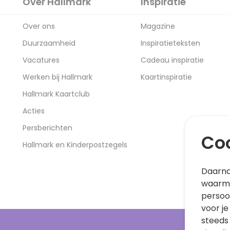
Over Hallmark
Inspiratie
Over ons
Magazine
Duurzaamheid
Inspiratieteksten
Vacatures
Cadeau inspiratie
Werken bij Hallmark
Kaartinspiratie
Hallmark Kaartclub
Acties
Persberichten
Coo
Hallmark en Kinderpostzegels
Daarna
waarme
persoo
voor je
steeds