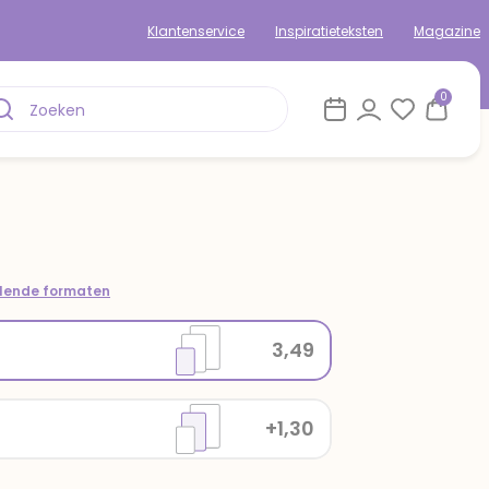
Klantenservice
Inspiratieteksten
Magazine
0
llende formaten
3,49
+1,30