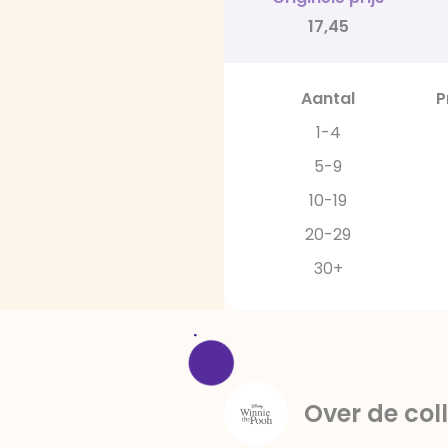
17,45
Aantal
P
1-4
5-9
10-19
20-29
30+
Over de coll