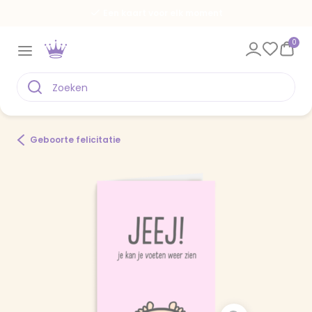
Een kaart voor elk moment
0
Geboorte felicitatie