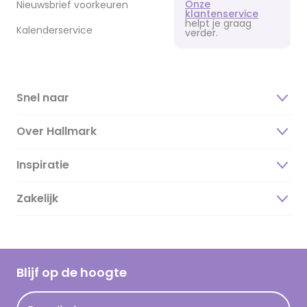
Onze
Nieuwsbrief voorkeuren
klantenservice
helpt je graag
Kalenderservice
verder.
Snel naar
Over Hallmark
Inspiratie
Over ons
Duurzaamheid
Zakelijk
Magazine
Vacatures
Inspiratieteksten
Inloggen retailer
Werken bij Hallmark
Cadeau inspiratie
Hallmark Kaartclub
Blijf op de hoogte
Kaartinspiratie
Acties