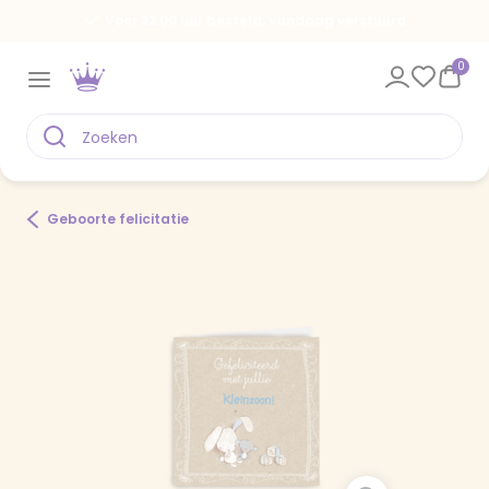
Voor 22.00 uur besteld, vandaag verstuurd
0
Geboorte felicitatie