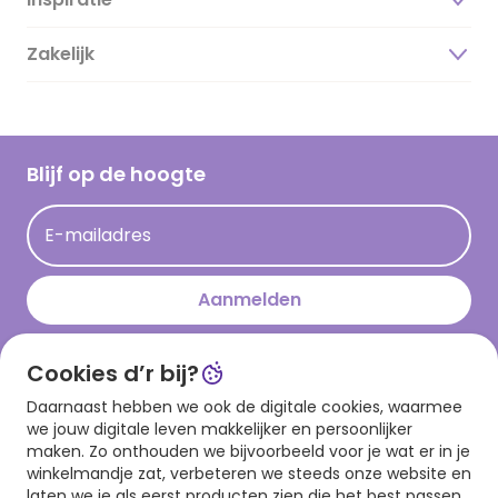
Over ons
Duurzaamheid
Zakelijk
Magazine
Vacatures
Inspiratieteksten
Inloggen retailer
Werken bij Hallmark
Cadeau inspiratie
Hallmark Kaartclub
Blijf op de hoogte
Kaartinspiratie
Acties
E-mailadres
Persberichten
Hallmark en Kinderpostzegels
Aanmelden
Cookies d’r bij?
Download onze app
Daarnaast hebben we ook de digitale cookies, waarmee
we jouw digitale leven makkelijker en persoonlijker
maken. Zo onthouden we bijvoorbeeld voor je wat er in je
winkelmandje zat, verbeteren we steeds onze website en
laten we je als eerst producten zien die het best passen