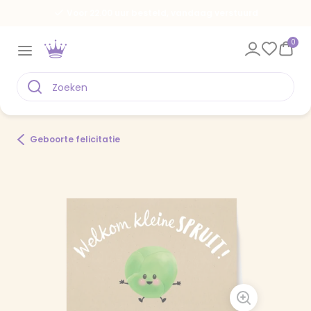
Voor 22.00 uur besteld, vandaag verstuurd
0
Geboorte felicitatie