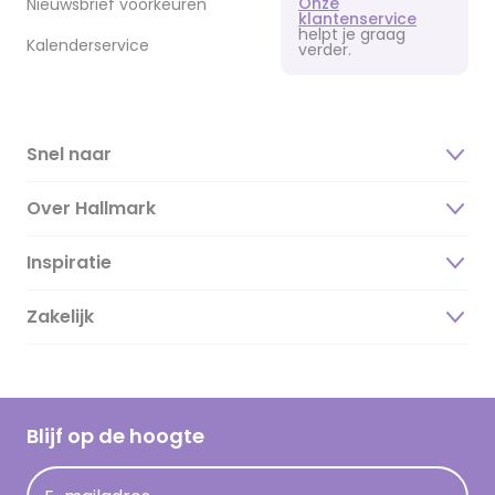
Onze
Nieuwsbrief voorkeuren
klantenservice
helpt je graag
Kalenderservice
verder.
Snel naar
Over Hallmark
Inspiratie
Over ons
Duurzaamheid
Zakelijk
Magazine
Vacatures
Inspiratieteksten
Inloggen retailer
Werken bij Hallmark
Cadeau inspiratie
Hallmark Kaartclub
Blijf op de hoogte
Kaartinspiratie
Acties