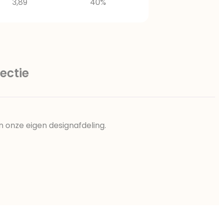
3,89
40%
ectie
n onze eigen designafdeling.