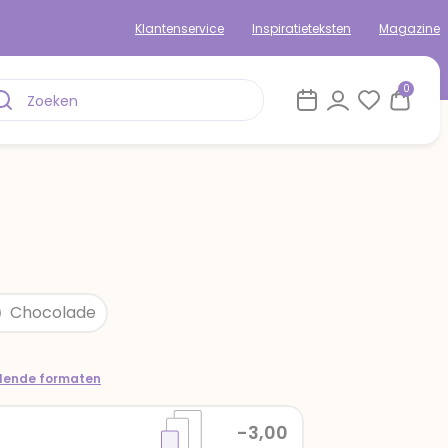
Klantenservice
Inspiratieteksten
Magazine
0
Chocolade
llende formaten
-3,00