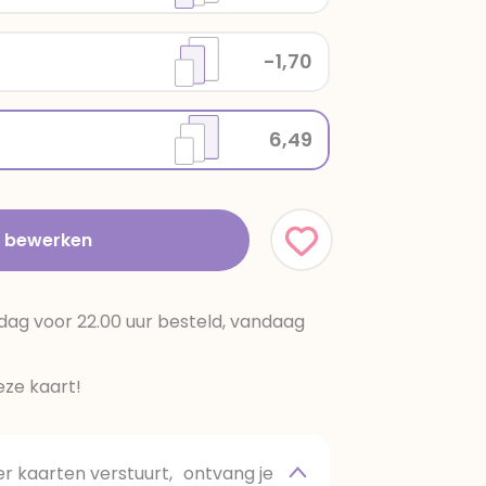
-1,70
6,49
t bewerken
dag voor 22.00 uur besteld, vandaag
ze kaart!
 kaarten verstuurt, ontvang je