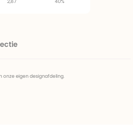
2,87
40%
ectie
n onze eigen designafdeling.