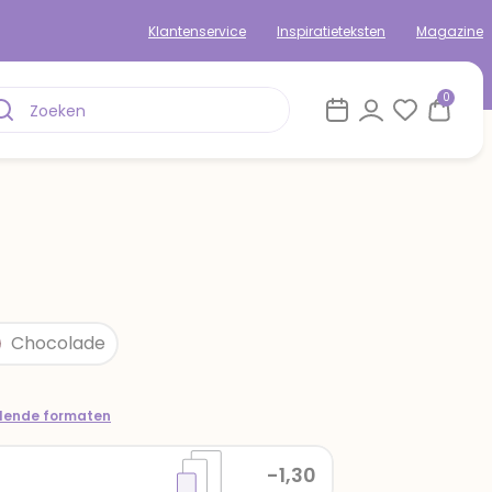
Klantenservice
Inspiratieteksten
Magazine
0
Chocolade
llende formaten
-1,30