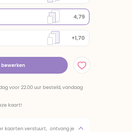
4,79
+1,70
t bewerken
dag voor 22.00 uur besteld, vandaag
ze kaart!
 kaarten verstuurt, ontvang je