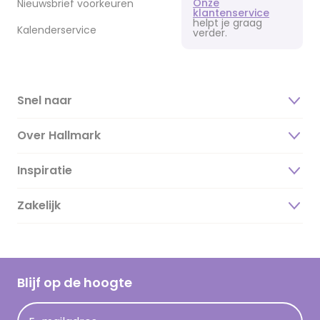
Onze
Nieuwsbrief voorkeuren
klantenservice
helpt je graag
Kalenderservice
verder.
Snel naar
Over Hallmark
Inspiratie
Over ons
Duurzaamheid
Zakelijk
Magazine
Vacatures
Inspiratieteksten
Inloggen retailer
Werken bij Hallmark
Cadeau inspiratie
Hallmark Kaartclub
Blijf op de hoogte
Kaartinspiratie
Acties