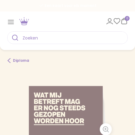
Een kaart voor elk moment
0
Diploma