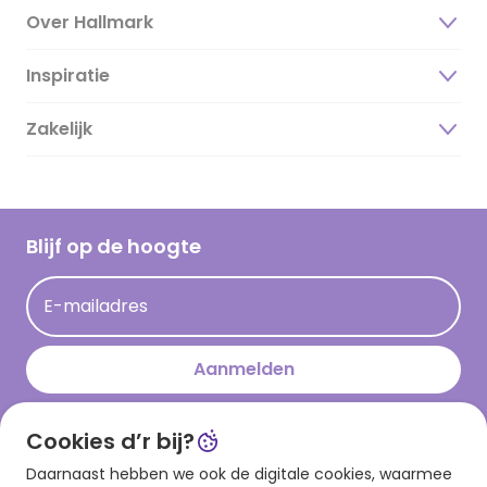
Over Hallmark
Inspiratie
Over ons
Duurzaamheid
Zakelijk
Magazine
Vacatures
Inspiratieteksten
Inloggen retailer
Werken bij Hallmark
Cadeau inspiratie
Hallmark Kaartclub
Blijf op de hoogte
Kaartinspiratie
Acties
E-mailadres
Persberichten
Hallmark en Kinderpostzegels
Aanmelden
Cookies d’r bij?
Download onze app
Daarnaast hebben we ook de digitale cookies, waarmee