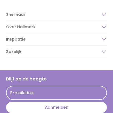
Snel naar
Over Hallmark
Inspiratie
Over ons
Duurzaamheid
Zakelijk
Magazine
Vacatures
Inspiratieteksten
Inloggen retailer
Werken bij Hallmark
Cadeau inspiratie
Hallmark Kaartclub
Blijf op de hoogte
Kaartinspiratie
Acties
E-mailadres
Persberichten
Hallmark en Kinderpostzegels
Aanmelden