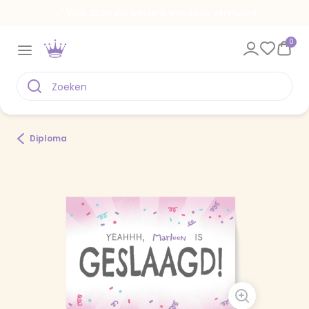
Voor 22.00 uur besteld, vandaag verstuurd
0
Diploma