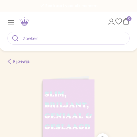
Een kaart voor elk moment
0
Rijbewijs