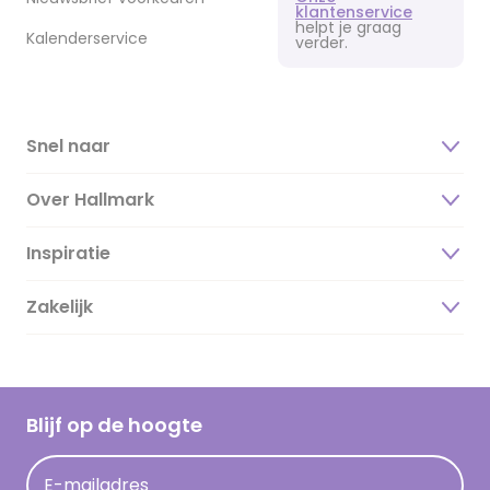
klantenservice
helpt je graag
Kalenderservice
verder.
Snel naar
Over Hallmark
Inspiratie
Over ons
Duurzaamheid
Zakelijk
Magazine
Vacatures
Inspiratieteksten
Inloggen retailer
Werken bij Hallmark
Cadeau inspiratie
Hallmark Kaartclub
Blijf op de hoogte
Kaartinspiratie
Acties
E-mailadres