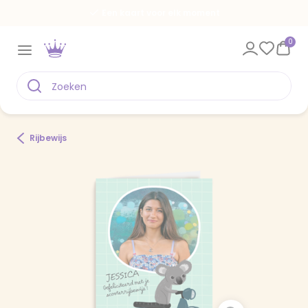
Een kaart voor elk moment
0
Rijbewijs