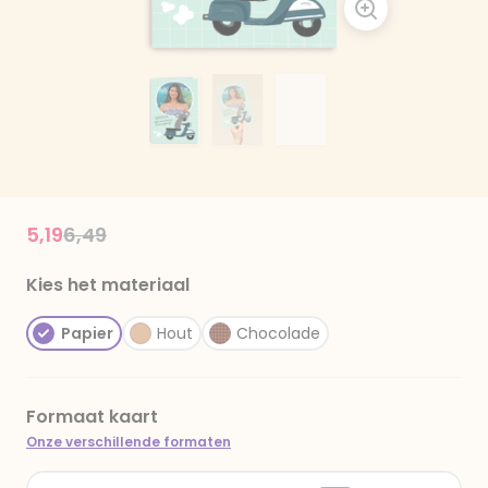
Price reduced from
to
5,19
6,49
Kies het materiaal
Papier
Hout
Chocolade
Formaat kaart
Onze verschillende formaten