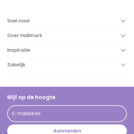
Snel naar
Over Hallmark
Inspiratie
Over ons
Duurzaamheid
Zakelijk
Magazine
Vacatures
Inspiratieteksten
Inloggen retailer
Werken bij Hallmark
Cadeau inspiratie
Hallmark Kaartclub
Blijf op de hoogte
Kaartinspiratie
Acties
E-mailadres
Persberichten
Hallmark en Kinderpostzegels
Aanmelden