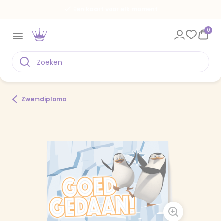
Een kaart voor elk moment
0
Zwemdiploma