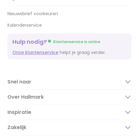
Nieuwsbrief voorkeuren
Kalenderservice
Hulp nodig?
Klantenservice is online
Onze klantenservice
helpt je graag verder.
Snel naar
Over Hallmark
Inspiratie
Over ons
Duurzaamheid
Zakelijk
Magazine
Vacatures