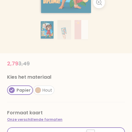
Price reduced from
to
2,79
3,49
Kies het materiaal
Papier
Hout
Formaat kaart
Onze verschillende formaten