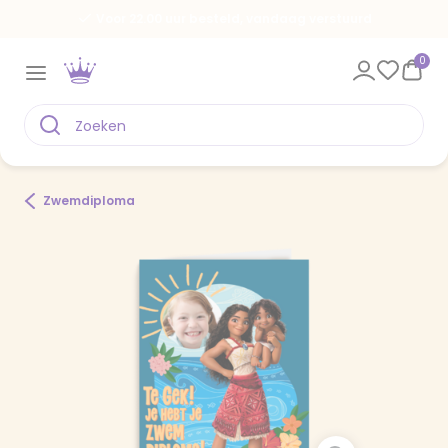
Voor 22.00 uur besteld, vandaag verstuurd
0
Zwemdiploma