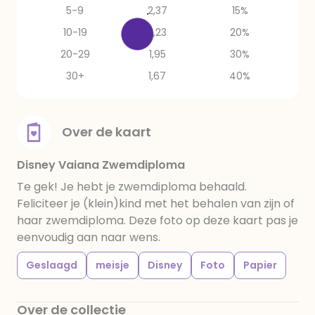
5-9
2,37
15%
10-19
2,23
20%
20-29
1,95
30%
30+
1,67
40%
Over de kaart
Disney Vaiana Zwemdiploma
Te gek! Je hebt je zwemdiploma behaald.
Feliciteer je (klein)kind met het behalen van zijn of
haar zwemdiploma. Deze foto op deze kaart pas je
eenvoudig aan naar wens.
Geslaagd
meisje
Disney
Foto
Papier
Over de collectie