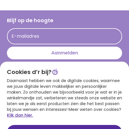
Inspiratieteksten
Inloggen retailer
Werken bij Hallmark
Cadeau inspiratie
Hallmark Kaartclub
Blijf op de hoogte
Kaartinspiratie
Acties
E-mailadres
Persberichten
Hallmark en Kinderpostzegels
Aanmelden
Cookies d’r bij?
Download onze app
Daarnaast hebben we ook de digitale cookies, waarmee
we jouw digitale leven makkelijker en persoonlijker
maken. Zo onthouden we bijvoorbeeld voor je wat er in je
winkelmandje zat, verbeteren we steeds onze website en
laten we je als eerst producten zien die het best passen
bij jouw wensen en interesses! Meer weten over cookies?
Klik dan hier.
Algemene voorwaarden
Privacy statement
Cookies
© 1999 - 2025 Hallmark