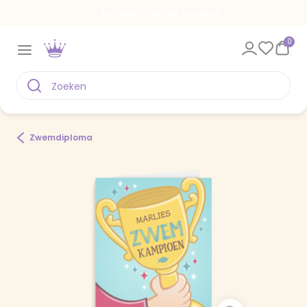
Een kaart voor elk moment
0
Zwemdiploma