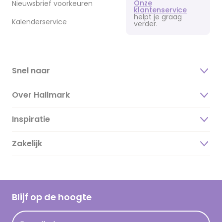
Onze
Nieuwsbrief voorkeuren
klantenservice
helpt je graag
Kalenderservice
verder.
Snel naar
Over Hallmark
Inspiratie
Over ons
Duurzaamheid
Zakelijk
Magazine
Vacatures
Inspiratieteksten
Inloggen retailer
Werken bij Hallmark
Cadeau inspiratie
Hallmark Kaartclub
Blijf op de hoogte
Kaartinspiratie
Acties