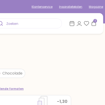
Klantenservice
Inspiratieteksten
Magazine
0
Chocolade
llende formaten
-1,30