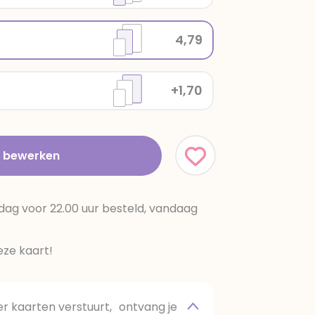
4,79
+1,70
t bewerken
dag voor 22.00 uur besteld, vandaag
ze kaart!
 kaarten verstuurt, ontvang je