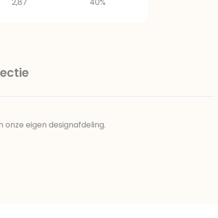
2,87
40%
ectie
n onze eigen designafdeling.