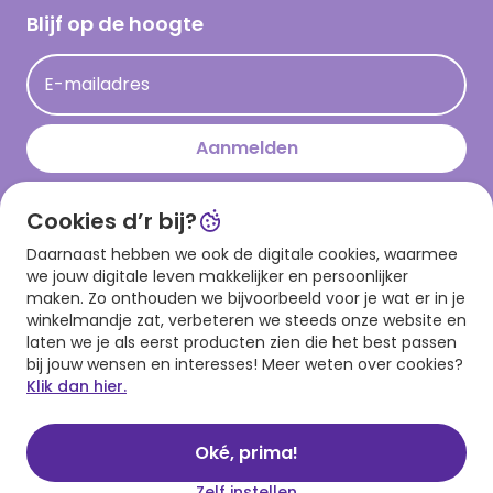
Hallmark Kaartclub
Blijf op de hoogte
Kaartinspiratie
Acties
E-mailadres
Persberichten
Hallmark en Kinderpostzegels
Aanmelden
Cookies d’r bij?
Download onze app
Daarnaast hebben we ook de digitale cookies, waarmee
we jouw digitale leven makkelijker en persoonlijker
maken. Zo onthouden we bijvoorbeeld voor je wat er in je
winkelmandje zat, verbeteren we steeds onze website en
laten we je als eerst producten zien die het best passen
bij jouw wensen en interesses! Meer weten over cookies?
Klik dan hier.
Algemene voorwaarden
Privacy statement
Cookies
© 1999 - 2025 Hallmark
Oké, prima!
Zelf instellen