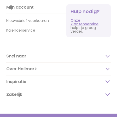
Mijn account
Hulp nodig?
Onze
Nieuwsbrief voorkeuren
klantenservice
helpt je graag
Kalenderservice
verder.
Snel naar
Over Hallmark
Inspiratie
Over ons
Duurzaamheid
Zakelijk
Magazine
Vacatures
Inspiratieteksten
Inloggen retailer
Werken bij Hallmark
Cadeau inspiratie