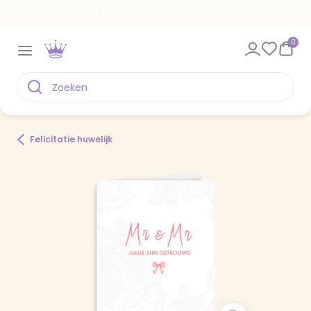
Voor 22.00 uur besteld, vandaag verstuurd
0
Felicitatie huwelijk