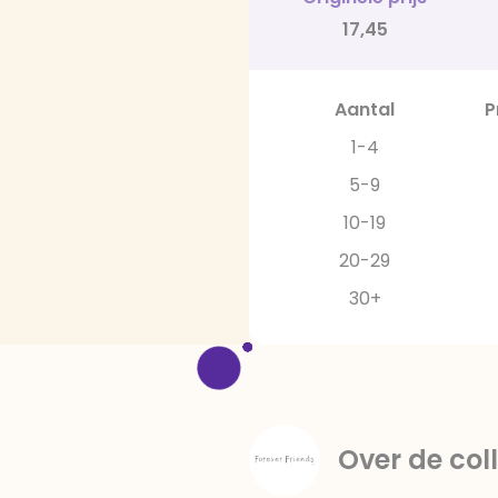
17,45
Aantal
P
1-4
5-9
10-19
20-29
30+
Over de coll