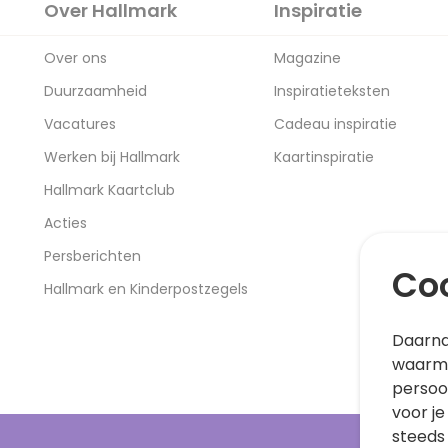
Over Hallmark
Inspiratie
Over ons
Magazine
Duurzaamheid
Inspiratieteksten
Vacatures
Cadeau inspiratie
Werken bij Hallmark
Kaartinspiratie
Hallmark Kaartclub
Acties
Persberichten
Coo
Hallmark en Kinderpostzegels
Daarna
waarme
persoo
voor je
steeds