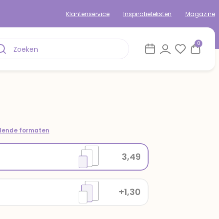
Klantenservice
Inspiratieteksten
Magazine
0
llende formaten
3,49
+1,30