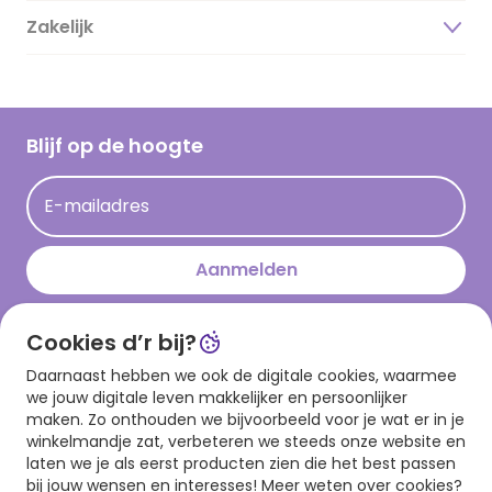
Duurzaamheid
Zakelijk
Magazine
Vacatures
Inspiratieteksten
Inloggen retailer
Werken bij Hallmark
Cadeau inspiratie
Hallmark Kaartclub
Blijf op de hoogte
Kaartinspiratie
Acties
E-mailadres
Persberichten
Hallmark en Kinderpostzegels
Aanmelden
Cookies d’r bij?
Download onze app
Daarnaast hebben we ook de digitale cookies, waarmee
we jouw digitale leven makkelijker en persoonlijker
maken. Zo onthouden we bijvoorbeeld voor je wat er in je
winkelmandje zat, verbeteren we steeds onze website en
laten we je als eerst producten zien die het best passen
bij jouw wensen en interesses! Meer weten over cookies?