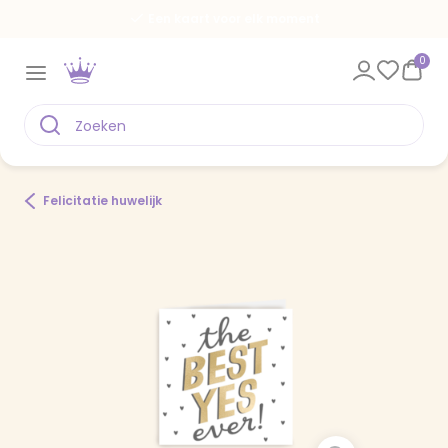
Een kaart voor elk moment
0
Felicitatie huwelijk