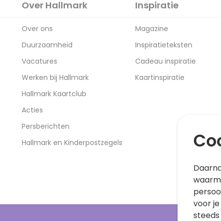
Over Hallmark
Inspiratie
Over ons
Magazine
Duurzaamheid
Inspiratieteksten
Vacatures
Cadeau inspiratie
Werken bij Hallmark
Kaartinspiratie
Hallmark Kaartclub
Acties
Persberichten
Coo
Hallmark en Kinderpostzegels
Daarna
waarme
persoo
voor je
steeds