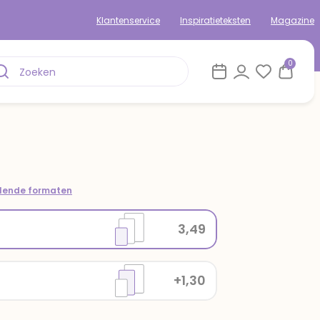
Klantenservice
Inspiratieteksten
Magazine
0
llende formaten
3,49
+1,30