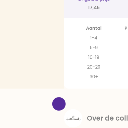
17,45
Aantal
P
1-4
5-9
10-19
20-29
30+
Over de coll