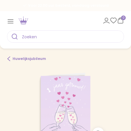
Voor 22.00 uur besteld, vandaag verstuurd
0
Huwelijksjubileum