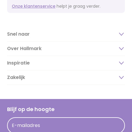
Onze klantenservice
helpt je graag verder.
Snel naar
Over Hallmark
Inspiratie
Over ons
Duurzaamheid
Zakelijk
Magazine
Vacatures
Inspiratieteksten
Inloggen retailer
Werken bij Hallmark
Cadeau inspiratie
Hallmark Kaartclub
Blijf op de hoogte
Kaartinspiratie
Acties
E-mailadres
Persberichten