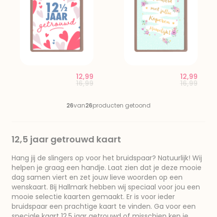
12,99
12,99
Price reduced from
to
Price red
to
16,99
16,99
26
van
26
producten getoond
12,5 jaar getrouwd kaart
Hang jij de slingers op voor het bruidspaar? Natuurlijk! Wij
helpen je graag een handje. Laat zien dat je deze mooie
dag samen viert en zet jouw lieve woorden op een
wenskaart. Bij Hallmark hebben wij speciaal voor jou een
mooie selectie kaarten gemaakt. Er is voor ieder
bruidspaar een prachtige kaart te vinden. Ga voor een
speciale kaart 12,5 jaar getrouwd of misschien ken je