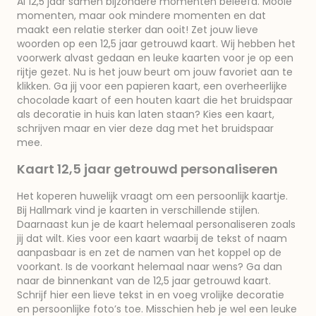
Al 12,5 jaar samen bijzondere momenten beleefd. Mooie
momenten, maar ook mindere momenten en dat
maakt een relatie sterker dan ooit! Zet jouw lieve
woorden op een 12,5 jaar getrouwd kaart. Wij hebben het
voorwerk alvast gedaan en leuke kaarten voor je op een
rijtje gezet. Nu is het jouw beurt om jouw favoriet aan te
klikken. Ga jij voor een papieren kaart, een overheerlijke
chocolade kaart of een houten kaart die het bruidspaar
als decoratie in huis kan laten staan? Kies een kaart,
schrijven maar en vier deze dag met het bruidspaar
mee.
Kaart 12,5 jaar getrouwd personaliseren
Het koperen huwelijk vraagt om een persoonlijk kaartje.
Bij Hallmark vind je kaarten in verschillende stijlen.
Daarnaast kun je de kaart helemaal personaliseren zoals
jij dat wilt. Kies voor een kaart waarbij de tekst of naam
aanpasbaar is en zet de namen van het koppel op de
voorkant. Is de voorkant helemaal naar wens? Ga dan
naar de binnenkant van de 12,5 jaar getrouwd kaart.
Schrijf hier een lieve tekst in en voeg vrolijke decoratie
en persoonlijke foto’s toe. Misschien heb je wel een leuke