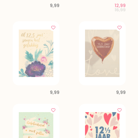
9,99
12,99
Price red
to
16,99
9,99
9,99