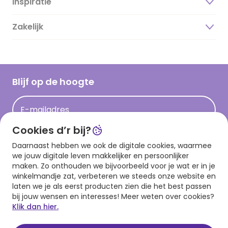
Inspiratie
Over ons
Duurzaamheid
Zakelijk
Magazine
Vacatures
Inspiratieteksten
Inloggen retailer
Werken bij Hallmark
Cadeau inspiratie
Hallmark Kaartclub
Blijf op de hoogte
Kaartinspiratie
Acties
E-mailadres
Persberichten
Cookies d’r bij?
Hallmark en Kinderpostzegels
Aanmelden
Daarnaast hebben we ook de digitale cookies, waarmee
we jouw digitale leven makkelijker en persoonlijker
maken. Zo onthouden we bijvoorbeeld voor je wat er in je
winkelmandje zat, verbeteren we steeds onze website en
Download onze app
laten we je als eerst producten zien die het best passen
bij jouw wensen en interesses! Meer weten over cookies?
Klik dan hier.