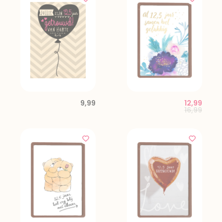
9,99
12,99
Price red
to
16,99