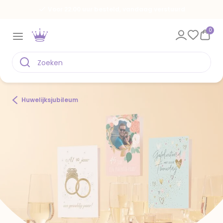
Voor 22.00 uur besteld, vandaag verstuurd
0
Huwelijksjubileum