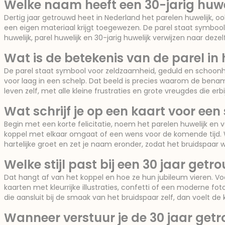
Welke naam heeft een 30-jarig huwe
Dertig jaar getrouwd heet in Nederland het parelen huwelijk, o
een eigen materiaal krijgt toegewezen. De parel staat symbool 
huwelijk, parel huwelijk en 30-jarig huwelijk verwijzen naar dezel
Wat is de betekenis van de parel in 
De parel staat symbool voor zeldzaamheid, geduld en schoonhe
voor laag in een schelp. Dat beeld is precies waarom de benam
leven zelf, met alle kleine frustraties en grote vreugdes die e
Wat schrijf je op een kaart voor een
Begin met een korte felicitatie, noem het parelen huwelijk en
koppel met elkaar omgaat of een wens voor de komende tijd. Wi
hartelijke groet en zet je naam eronder, zodat het bruidspaar 
Welke stijl past bij een 30 jaar get
Dat hangt af van het koppel en hoe ze hun jubileum vieren. Voor
kaarten met kleurrijke illustraties, confetti of een moderne fot
die aansluit bij de smaak van het bruidspaar zelf, dan voelt de 
Wanneer verstuur je de 30 jaar get