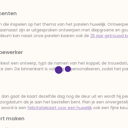
centen
ten die inspelen op het thema van het parelen huwelijk. Ontwerpe
 Daarnaast zijn er uitgesproken ontwerpen met diepgroene en gou
ubileum kan naast onze parelen kaaren ook de
25 jaar getrouwd k
bewerker
. Je kiest een ontwerp, typt de namen van het koppel, de trouwd
zien. De binnenkant is volledig te personaliseren, zodat het pa
 dan gaat de kaart dezelfde dag nog de deur uit en wordt hij per
rgdatum als je aan het bestellen bent. Plan je een onvergetelij
d woord is een
felicitatiekaart voor een huwelijk
ook een fijne keu
art maken