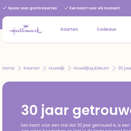
Spaar voor gratis kaarten
Een kaart voor elk moment
Kaarten
Cadeaus
Home
Kaarten
Huwelijk
Huwelijksjubileum
30 ja
30 jaar getrou
Een kaart voor een stel dat 30 jaar getrouwd is, is een f
een eigen boodschap en laat je de kaart per post bez