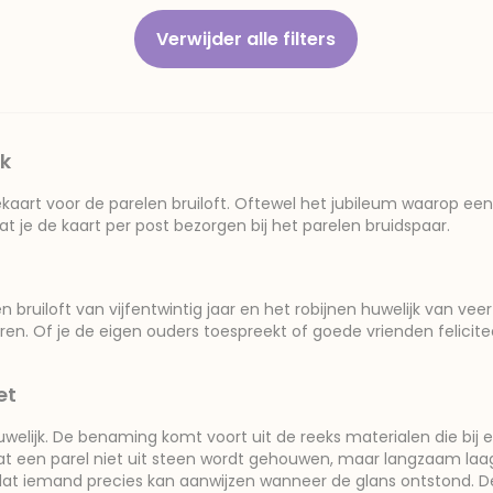
Verwijder alle filters
jk
iekaart voor de parelen bruiloft. Oftewel het jubileum waarop een 
at je de kaart per post bezorgen bij het parelen bruidspaar.
n bruiloft van vijfentwintig jaar en het robijnen huwelijk van vee
oren. Of je de eigen ouders toespreekt of goede vrienden felicit
et
welijk. De benaming komt voort uit de reeks materialen die bij el
dat een parel niet uit steen wordt gehouwen, maar langzaam laag v
r dat iemand precies kan aanwijzen wanneer de glans ontstond. D