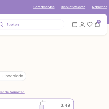
Klantenservice
Inspiratieteksten
Magazine
0
Chocolade
llende formaten
3,49