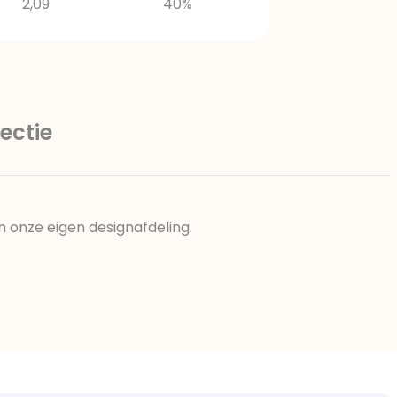
2,09
40%
ectie
n onze eigen designafdeling.