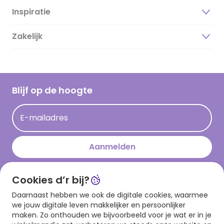
Inspiratie
Over ons
Duurzaamheid
Zakelijk
Magazine
Vacatures
Inspiratieteksten
Inloggen retailer
Werken bij Hallmark
Cadeau inspiratie
Hallmark Kaartclub
Blijf op de hoogte
Kaartinspiratie
Acties
E-mailadres
Persberichten
Hallmark en Kinderpostzegels
Aanmelden
Cookies d’r bij?
Download onze app
Daarnaast hebben we ook de digitale cookies, waarmee
we jouw digitale leven makkelijker en persoonlijker
maken. Zo onthouden we bijvoorbeeld voor je wat er in je