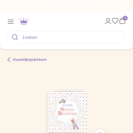
Een kaart voor elk moment
0
Huwelijksjubileum