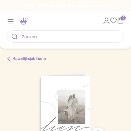
Voor 22.00 uur besteld, vandaag verstuurd
0
Huwelijksjubileum