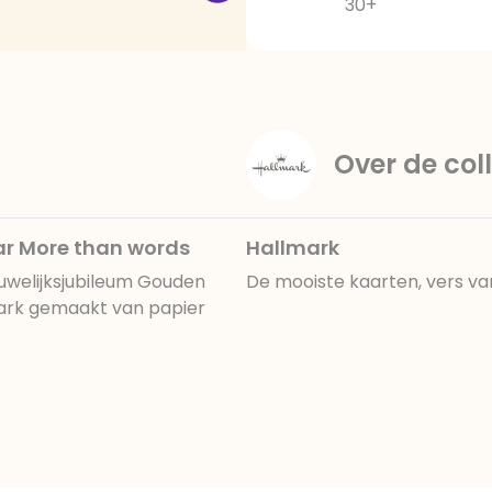
30+
Over de coll
ar More than words
Hallmark
uwelijksjubileum Gouden
De mooiste kaarten, vers va
mark gemaakt van papier