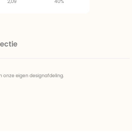
2,09
40%
ectie
n onze eigen designafdeling.