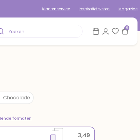
Klantenservice
Inspiratieteksten
Magazine
0
Chocolade
llende formaten
3,49