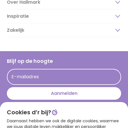
Over Hallmark
Inspiratie
Over ons
Duurzaamheid
Zakelijk
Magazine
Vacatures
Inspiratieteksten
Inloggen retailer
Werken bij Hallmark
Cadeau inspiratie
Hallmark Kaartclub
Blijf op de hoogte
Kaartinspiratie
Acties
E-mailadres
Persberichten
Hallmark en Kinderpostzegels
Aanmelden
Cookies d’r bij?
Download onze app
Daarnaast hebben we ook de digitale cookies, waarmee
we jouw digitale leven makkelijker en persoonlijker