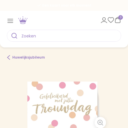
Een kaart voor elk moment
0
Huwelijksjubileum