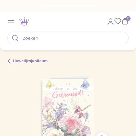
Een kaart voor elk moment
0
Huwelijksjubileum