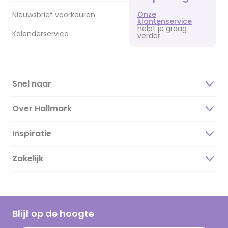
Onze
Nieuwsbrief voorkeuren
klantenservice
helpt je graag
Kalenderservice
verder.
Snel naar
Over Hallmark
Inspiratie
Over ons
Duurzaamheid
Zakelijk
Magazine
Vacatures
Inspiratieteksten
Inloggen retailer
Werken bij Hallmark
Cadeau inspiratie
Hallmark Kaartclub
Blijf op de hoogte
Kaartinspiratie