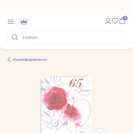
Een kaart voor elk moment
0
Huwelijksjubileum