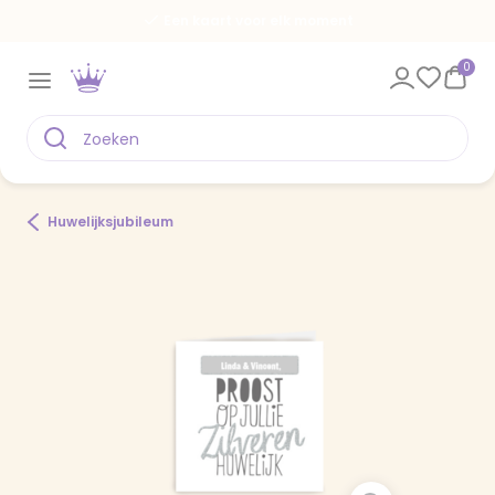
Een kaart voor elk moment
0
Huwelijksjubileum