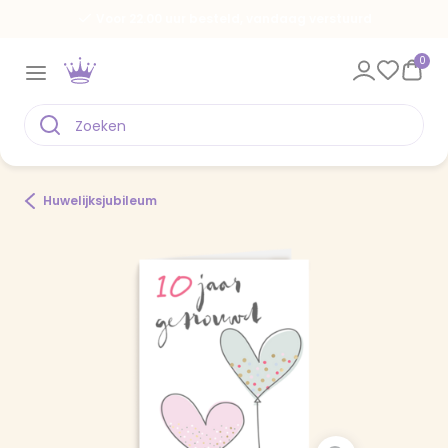
Voor 22.00 uur besteld, vandaag verstuurd
0
Huwelijksjubileum