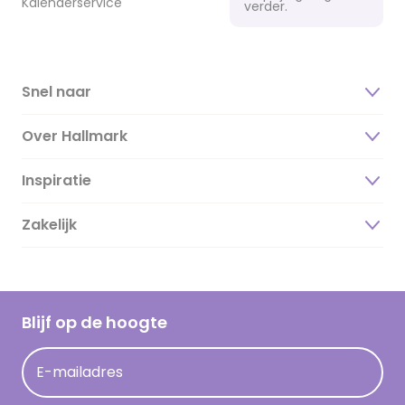
Kalenderservice
verder.
Snel naar
Over Hallmark
Inspiratie
Over ons
Duurzaamheid
Zakelijk
Magazine
Vacatures
Inspiratieteksten
Inloggen retailer
Werken bij Hallmark
Cadeau inspiratie
Hallmark Kaartclub
Blijf op de hoogte
Kaartinspiratie
Acties
E-mailadres
Persberichten