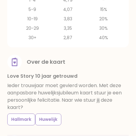
1-4
4,79
-
5-9
4,07
15%
10-19
3,83
20%
20-29
3,35
30%
30+
2,87
40%
Over de kaart
Love Story 10 jaar getrouwd
Ieder trouwjaar moet gevierd worden. Met deze
aanpasbare huwelijksjubileum kaart stuur je een
persoonlijke felicitatie. Naar wie stuur jij deze
kaart?
Hallmark
Huwelijk